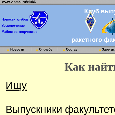
www.vipmai.ru/club6
Клуб вып
Новости клубов
Увековечение
Маёвское творчество
ракетного фа
Новости
О Клубе
Состав
Зарегис
Как найт
Ищу
Выпускники факультет