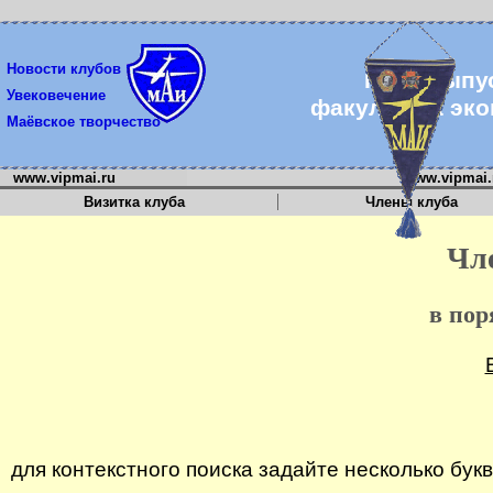
Новости клубов
Клуб выпу
Увековечение
факультета эк
Маёвское творчество
www.vipmai.ru
www.vipmai.r
Визитка клуба
Члены клуба
Чл
в пор
для контекстного поиска задайте несколько бу