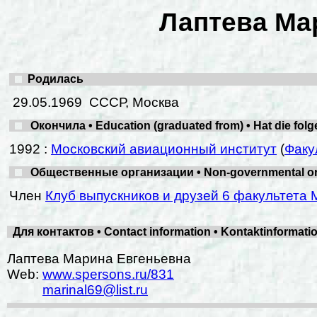
Лаптева Ма
Родилась
29.05.1969 СССР, Москва
Окончила • Education (graduated from) • Hat die fol
1992 :
Московский авиационный институт
(
Факу
Общественные организации • Non-governmental organ
Член
Клуб выпускников и друзей 6 факультета 
Для контактов • Contact information • Kontaktinformat
Лаптева Марина Евгеньевна
Web:
www.spersons.ru/831
marinal69@list.ru