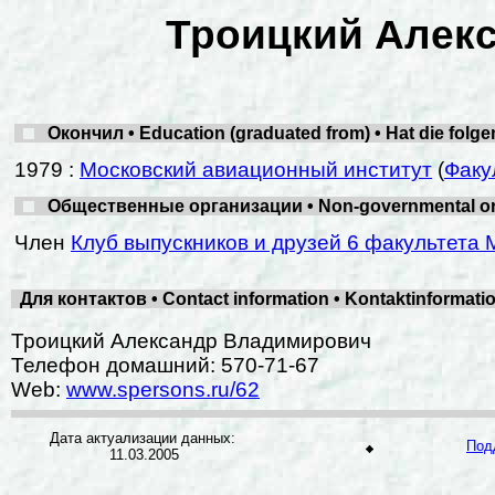
Троицкий Алек
Окончил • Education (graduated from) • Hat die folg
1979 :
Московский авиационный институт
(
Факу
Общественные организации • Non-governmental organ
Член
Клуб выпускников и друзей 6 факультета 
Для контактов • Contact information • Kontaktinformat
Троицкий Александр Владимирович
Телефон домашний: 570-71-67
Web:
www.spersons.ru/62
Дата актуализации данных:
Под
11.03.2005