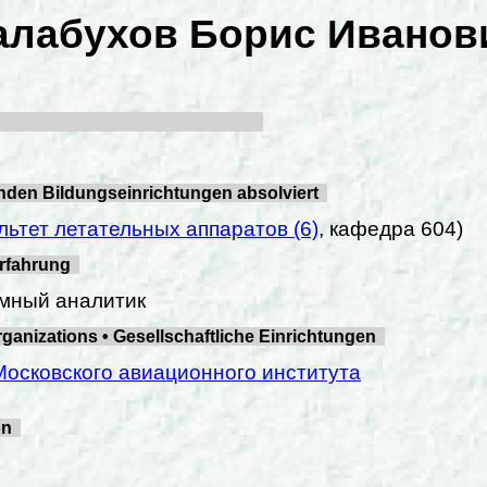
алабухов Борис Иванов
enden Bildungseinrichtungen absolviert
льтет летательных аппаратов (6)
, кафедра 604)
erfahrung
емный аналитик
izations • Gesellschaftliche Einrichtungen
Московского авиационного института
ion