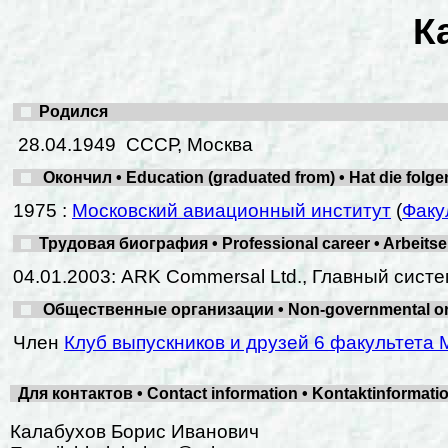
К
Родился
28.04.1949 СССР, Москва
Окончил • Education (graduated from) • Hat die folg
1975 :
Московский авиационный институт
(
Факу
Трудовая биография • Professional career • Arbeits
04.01.2003: ARK Commersal Ltd., Главный сист
Общественные организации • Non-governmental organ
Член
Клуб выпускников и друзей 6 факультета 
Для контактов • Contact information • Kontaktinformat
Калабухов Борис Иванович