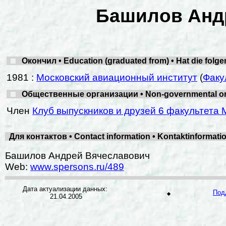
Башилов Анд
Окончил • Education (graduated from) • Hat die folg
1981 :
Московский авиационный институт
(
Факу
Общественные организации • Non-governmental organ
Член
Клуб выпускников и друзей 6 факультета 
Для контактов • Contact information • Kontaktinformat
Башилов Андрей Вячеславович
Web:
www.spersons.ru/489
Дата актуализации данных:
Под
21.04.2005