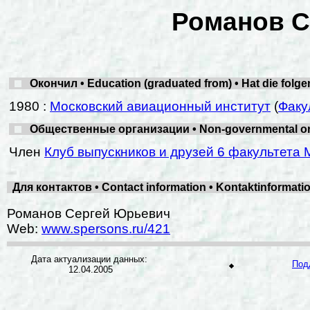
Романов С
Окончил • Education (graduated from) • Hat die folg
1980 :
Московский авиационный институт
(
Факу
Общественные организации • Non-governmental organ
Член
Клуб выпускников и друзей 6 факультета 
Для контактов • Contact information • Kontaktinformat
Романов Сергей Юрьевич
Web:
www.spersons.ru/421
Дата актуализации данных:
Под
12.04.2005