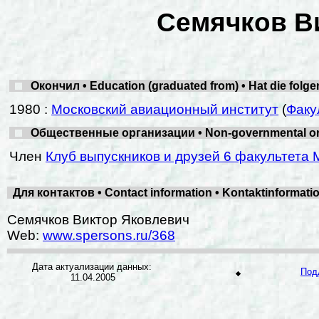
Семячков В
Окончил • Education (graduated from) • Hat die folg
1980 :
Московский авиационный институт
(
Факу
Общественные организации • Non-governmental organ
Член
Клуб выпускников и друзей 6 факультета 
Для контактов • Contact information • Kontaktinformat
Семячков Виктор Яковлевич
Web:
www.spersons.ru/368
Дата актуализации данных:
Под
11.04.2005