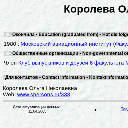
Королева О
Окончила • Education (graduated from) • Hat die fol
1980 :
Московский авиационный институт
(
Факу
Общественные организации • Non-governmental organ
Член
Клуб выпускников и друзей 6 факультета 
Для контактов • Contact information • Kontaktinformat
Королева Ольга Николаевна
Web:
www.spersons.ru/338
Дата актуализации данных:
Под
11.04.2005