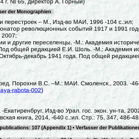
 г. № 65, директор А. Горный)
ser der Monographien
 перестроек – М., Изд-во МАИ, 1996 -104 с.:ил;
тонатор революционных событий 1917 и 1991 годо
 2007;
и и другие переселенцы. -М.: Академия историческ
од общей редакцией Е.И. Шоль. -М.: Академия ист
Октябрь-декабрь 1941 года. Под общей редакцией
д. Порохни В.С. –М.: МАИ. Смоленск., 2003. -464 с
aya-rabota-002
)
катиренбруг. Изд-во Урал. гос. экон. ун-та, 2002.
кая книга, 2014, -640 с.:ил. Стр.: 75, 347, 486-48
ublications: 107 (Appendix 1) • Verfasser der Publikationen