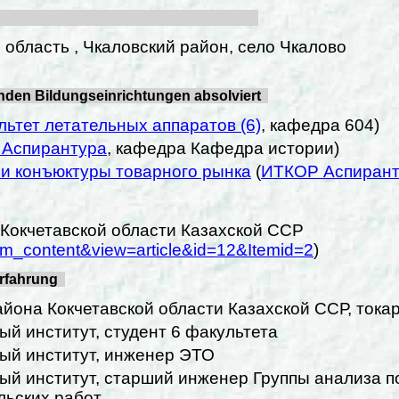
 область , Чкаловский район, село Чкалово
enden Bildungseinrichtungen absolviert
льтет летательных аппаратов (6)
, кафедра 604)
Аспирантура
, кафедра Кафедра истории)
и конъюктуры товарного рынка
(
ИТКОР Аспирант
 Кокчетавской области Казахской ССР
om_content&view=article&id=12&Itemid=2
)
erfahrung
айона Кокчетавской области Казахской ССР, тока
й институт, студент 6 факультета
ый институт, инженер ЭТО
ый институт, старший инженер Группы анализа п
льских работ