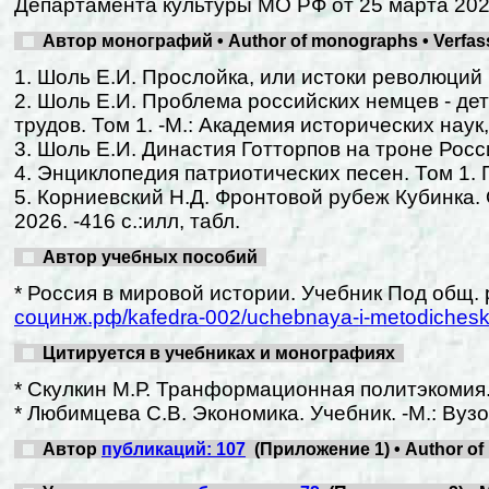
Департамента культуры МО РФ от 25 марта 2024
Автор монографий • Author of monographs • Verfas
1. Шоль Е.И. Прослойка, или истоки революций и
2. Шоль Е.И. Проблема российских немцев - де
трудов. Том 1. -М.: Академия исторических наук,
3. Шоль Е.И. Династия Готторпов на троне Росси
4. Энциклопедия патриотических песен. Том 1. П
5. Корниевский Н.Д. Фронтовой рубеж Кубинка. 
2026. -416 с.:илл, табл.
Автор учебных пособий
* Россия в мировой истории. Учебник Под общ. ре
социнж.рф/kafedra-002/uchebnaya-i-metodichesk
Цитируется в учебниках и монографиях
* Скулкин М.Р. Транформационная политэкомия. -Е
* Любимцева С.В. Экономика. Учебник. -М.: Вузовс
Автор
публикаций: 107
(Приложение 1) • Author of p