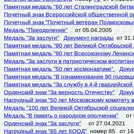
Памятная медаль "60 лет Сталинградской битв
Почетный знак Всероссийской общественной о
Почетный знак "Почетный ветеран Подмосковья
Медаль "Преодоление"
от 05.04.2005
Медаль "За заслуги"
Документ награды
от 31.
Памятная медаль "90 лет Великой Октябрьской
Памятная медаль "90 лет Всесоюзному Ленин
Медаль "За заслуги в патриотическом воспита
Памятная медаль "50 лет космонавтике".
Доку
Памятная медаль "В ознаменование 90 годов
Памятная медаль "За службу в 4-й гвардейской
Орденский знак "За верность Отечеству"
Доку
Нагрудный знак "50 лет Московскому комитету 
Медаль "100 лет Великой Октябрьской социали
Медаль "В память о народном ополчении"
от 0
Орденский знак "За заслуги"
от 27.04.2021
Нагрудный знак "65 лет КООД"
номер 85 от 16