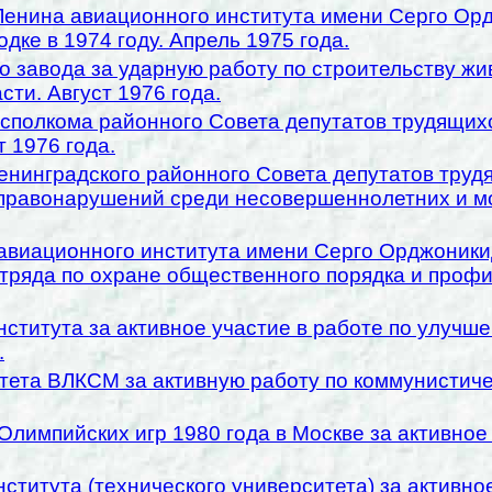
енина авиационного института имени Серго Орд
дке в 1974 году. Апрель 1975 года.
 завода за ударную работу по строительству жи
ти. Август 1976 года.
полкома районного Совета депутатов трудящихся
 1976 года.
енинградского районного Совета депутатов труд
правонарушений среди несовершеннолетних и мол
авиационного института имени Серго Орджоникид
тряда по охране общественного порядка и проф
ститута за активное участие в работе по улучше
.
итета ВЛКСМ за активную работу по коммунистич
лимпийских игр 1980 года в Москве за активное у
ститута (технического университета) за активно