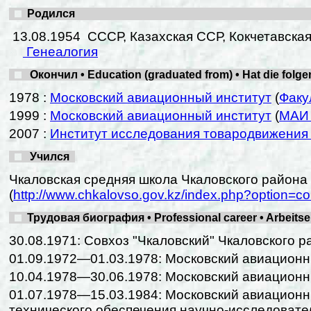
Родился
13.08.1954 СССР, Казахская ССР, Кокчетавская
Генеалогия
Окончил • Education (graduated from) • Hat die folg
1978 :
Московский авиационный институт
(
Факу
1999 :
Московский авиационный институт
(
МАИ 
2007 :
Институт исследования товародвижения 
Учился
Чкаловская средняя школа Чкаловского района
(
http://www.chkalovso.gov.kz/index.php?option=c
Трудовая биография • Professional career • Arbeits
30.08.1971: Совхоз "Чкаловский" Чкаловского р
01.09.1972—01.03.1978: Московский авиационны
10.04.1978—30.06.1978: Московский авиационн
01.07.1978—15.03.1984: Московский авиационн
технического обеспечения научно-исследовате