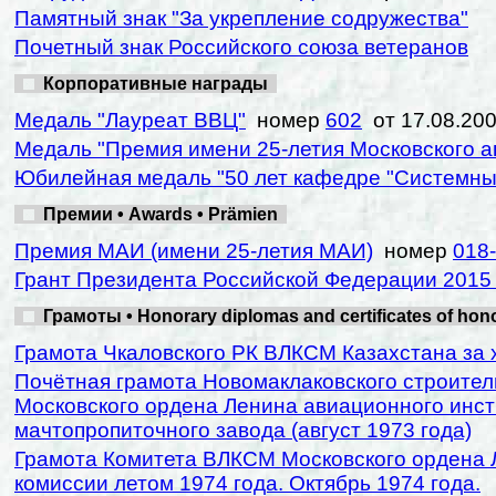
Памятный знак "За укрепление содружества"
от
Почетный знак Российского союза ветеранов
от
Корпоративные награды
Медаль "Лауреат ВВЦ"
номер
602
от 17.08.20
Медаль "Премия имени 25-летия Московского а
Юбилейная медаль "50 лет кафедре "Системный
Премии • Awards • Prämien
Премия МАИ (имени 25-летия МАИ)
номер
018
Грант Президента Российской Федерации 2015 г
Грамоты • Honorary diplomas and certificates of ho
Грамота Чкаловского РК ВЛКСМ Казахстана за х
Почётная грамота Новомаклаковского строител
Московского ордена Ленина авиационного инст
мачтопропиточного завода (август 1973 года)
Грамота Комитета ВЛКСМ Московского ордена Л
комиссии летом 1974 года. Октябрь 1974 года.