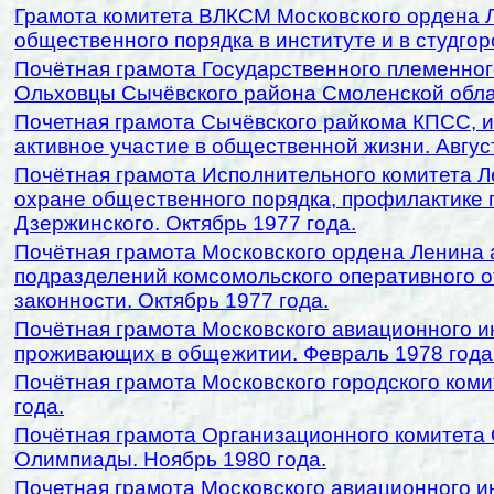
Грамота комитета ВЛКСМ Московского ордена Л
общественного порядка в институте и в студгоро
Почётная грамота Государственного племенного
Ольховцы Сычёвского района Смоленской облас
Почетная грамота Сычёвского райкома КПСС, ис
активное участие в общественной жизни. Август
Почётная грамота Исполнительного комитета Л
охране общественного порядка, профилактике 
Дзержинского. Октябрь 1977 года.
Почётная грамота Московского ордена Ленина 
подразделений комсомольского оперативного о
законности. Октябрь 1977 года.
Почётная грамота Московского авиационного ин
проживающих в общежитии. Февраль 1978 года
Почётная грамота Московского городского ком
года.
Почётная грамота Организационного комитета О
Олимпиады. Ноябрь 1980 года.
Почетная грамота Московского авиационного ин