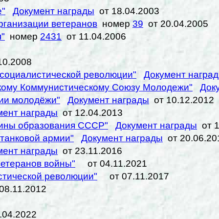
е"
Документ награды
от 18.04.2003
рганизации ветеранов
номер
39
от 20.04.2005
"
номер
2431
от 11.04.2006
10.2008
 cоциалистической революции"
Документ награ
скому Коммунистическому Союзу Молодежи"
Док
нии молодёжи"
Документ награды
от 10.12.2012
мент награды
от 12.04.2013
щины образования СССР"
Документ награды
от 1
 танковой армии"
Документ награды
от 20.06.20
мент награды
от 23.11.2016
ветеранов войны"
от 04.11.2021
стической революции"
от 07.11.2017
8.11.2012
.04.2022