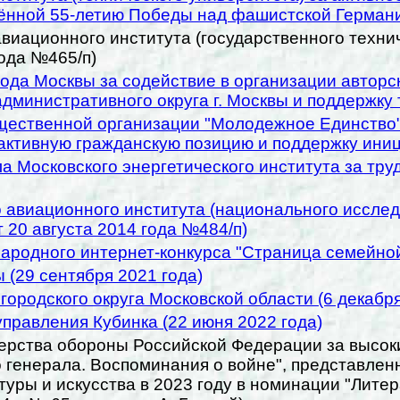
нной 55-летию Победы над фашистской Германи
виационного института (государственного техни
года №465/п)
ода Москвы за содействие в организации автор
дминистративного округа г. Москвы и поддержку 
ственной организации "Молодежное Единство" з
активную гражданскую позицию и поддержку иниц
 Московского энергетического института за труд
 авиационного института (национального исслед
 20 августа 2014 года №484/п)
ародного интернет-конкурса "Страница семейной
 (29 сентября 2021 года)
ородского округа Московской области (6 декабря
правления Кубинка (22 июня 2022 года)
ерства обороны Российской Федерации за высок
 генерала. Воспоминания о войне", представлен
уры и искусства в 2023 году в номинации "Литер