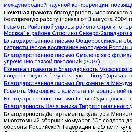
международной научной конференции, посвящё
Почетная грамота благодарность Московского а
безупречную работу (приказ от 3 августа 2004 
Грамота Районной управы района Строгино гор
Москва" в районе Строгино Северо-Западного а
Благодарственное письмо Общероссийской обще
патриотическое воспитание молодёжи России, 
Благодарственное письмо Смоленского филиала
упрочению связей поколений (2007)
Почетная грамота и благодарность Московского
плодотворную и безупречную работу" (приказ от
Благодарственное письмо Оргкомитета Междун
Грамота Московского комитета ветеранов войны
Благодарственное письмо Главы Одинцовского г
Благодарность Начальника Территориального у
Благодарность Департамента культуры Минист
многотомный сборник мемуаров "От солдата до
обороны Российской Федерации в области культ