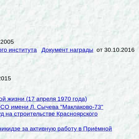
.2005
го института
Документ награды
от 30.10.2016
2015
й жизни (17 апреля 1970 года)
ССО имени Л. Сычева "Маклаково-73"
д на строительстве Красноярского
икидзе за активную работу в Приёмной