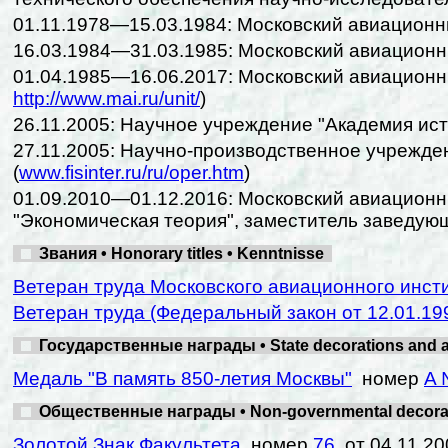
01.11.1978—15.03.1984: Московский авиационн
16.03.1984—31.03.1985: Московский авиационн
01.04.1985—16.06.2017: Московский авиационн
http://www.mai.ru/unit/
)
26.11.2005: Научное учреждение "Академия ист
27.11.2005: Научно-производственное учрежд
(
www.fisinter.ru/ru/oper.htm
)
01.09.2010—01.12.2016: Московский авиационн
"Экономическая теория", заместитель заведую
Звания • Honorary titles • Kenntnisse
Ветеран труда Московского авиационного инст
Ветеран труда (Федеральный закон от 12.01.199
Государственные награды • State decorations and a
Медаль "В память 850-летия Москвы"
номер
A 
Общественные награды • Non-governmental decorati
Золотой Знак Факультета
номер
76
от 04.11.20