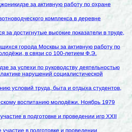
жоникидзе за активную работу по охране
вотноводческого комплекса в деревне
 за достигнутые высокие показатели в труде,
ящихся города Москвы за активную работу по
одёжи, в связи со 100-летием Ф.Э.
зе за успехи по руководству деятельностью
илактике нарушений социалистической
нию условий труда, быта и отдыха студентов,
ескому воспитанию молодёжи. Ноябрь 1979
частие в подготовке и проведении игр XXII
е участие в подготовке и проведении