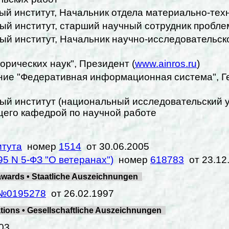
ый институт, Начальник отдела материально-тех
ый институт, старший научный сотрудник пробл
ый институт, Начальник научно-исследовательск
орических наук", Президент (
www.ainros.ru
)
ение "Федеративная информационная система", 
ый институт (национальный исследовательский у
щего кафедрой по научной работе
итута
номер
1514
от 30.06.2005
5 N 5-ФЗ "О ветеранах")
номер
618783
от 23.12
wards • Staatliche Auszeichnungen
№0195278
от 26.02.1997
ons • Gesellschaftliche Auszeichnungen
03