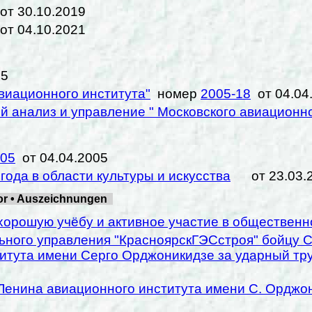
 30.10.2019
 04.10.2021
05
виационного института"
номер
2005-18
от 04.04
 анализ и управление " Московского авиационно
-05
от 04.04.2005
ода в области культуры и искусства
от 23.03.
nor • Auszeichnungen
орошую учёбу и активное участие в общественно
ьного управления "КрасноярскГЭСстроя" бойцу 
итута имени Серго Орджоникидзе за ударный тру
енина авиационного института имени С. Орджон