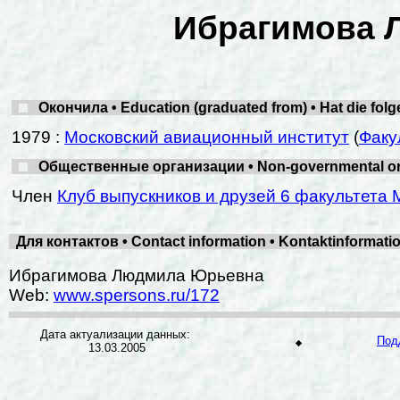
Ибрагимова 
Окончила • Education (graduated from) • Hat die fol
1979 :
Московский авиационный институт
(
Факу
Общественные организации • Non-governmental organ
Член
Клуб выпускников и друзей 6 факультета 
Для контактов • Contact information • Kontaktinformat
Ибрагимова Людмила Юрьевна
Web:
www.spersons.ru/172
Дата актуализации данных:
Под
13.03.2005