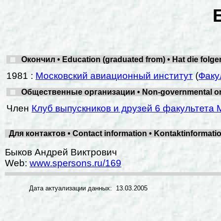
Окончил • Education (graduated from) • Hat die folg
1981 :
Московский авиационный институт
(
Факу
Общественные организации • Non-governmental organ
Член
Клуб выпускников и друзей 6 факультета 
Для контактов • Contact information • Kontaktinformat
Быков Андрей Виктрович
Web:
www.spersons.ru/169
Дата актуализации данных: 13.03.2005