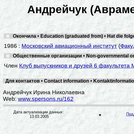
Андрейчук (Авраме
Окончила • Education (graduated from) • Hat die fol
1986 :
Московский авиационный институт
(
Факу
Общественные организации • Non-governmental organ
Член
Клуб выпускников и друзей 6 факультета 
Для контактов • Contact information • Kontaktinformat
Андрейчук Ирина Николаевна
Web:
www.spersons.ru/162
Дата актуализации данных:
Под
13.03.2005